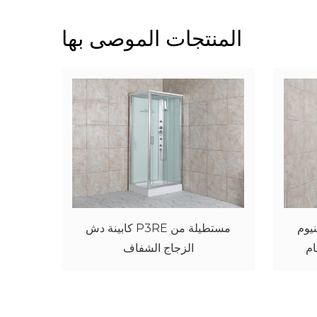
المنتجات الموصى بها
من مادة الأكريليك
كابينة دش منحنية من الألومنيوم
باللون الفضي للحمام P3SE