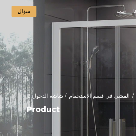
سؤال
ا
بيت
/
المشي في قسم الاستحمام
/
شاشة الدخول 2
Product