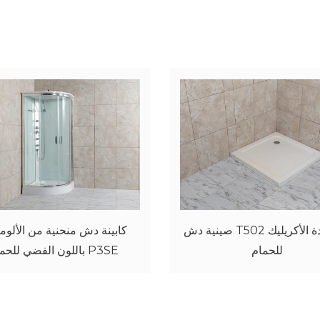
شاشة الدخول 1
صينية دش T502 
للحمام