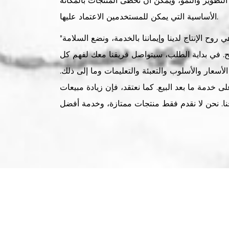
لتطوير والنمو، ويمكن أن تحظى المنتجات بالمكانة
الأساسية التي يمكن للمستخدمين الاعتماد عليها.
"الدقة والموثوقية والمهنية" هي روح الإنتاج لدينا وإيماننا بالخدمة، ونضع السلامة
يح. في بداية الطلب، سيتواصل فريقنا معك لفهم كل
أسعار والأسلوب والتعبئة والتعليمات وما إلى ذلك.
ى خدمة ما بعد البيع. كما نعتقد، فإن زيادة مبيعات