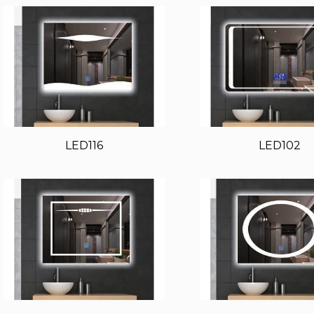
LED116
LED102