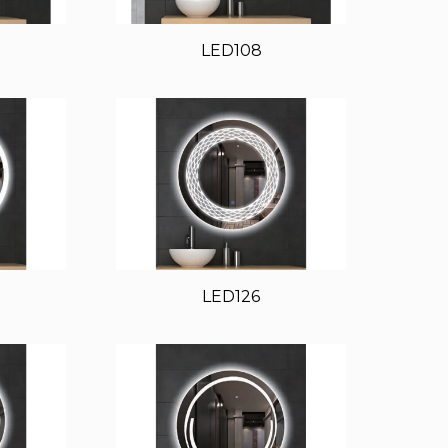
LED108
LED126