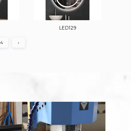
LED129
4
›