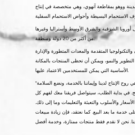
بمدينة ووهو بمقاطعة آنهوي، وهي متخصصة في إنتاج
 أوروبا الشرقية والشرق الأوسط وأستراليا وغيرها
من أكثر من 20 دولة ومنطقة.
التكنولوجيا المتقدمة والمعدات المتطورة والإدارة
لتطوير والنمو، ويمكن أن تحظى المنتجات بالمكانة
الأساسية التي يمكن للمستخدمين الاعتماد عليها.
"الدقة والموثوقية والمهنية" هي روح الإنتاج لدينا وإيماننا بالخدمة، ونضع السلامة
يح. في بداية الطلب، سيتواصل فريقنا معك لفهم كل
أسعار والأسلوب والتعبئة والتعليمات وما إلى ذلك.
ى خدمة ما بعد البيع. كما نعتقد، فإن زيادة مبيعات