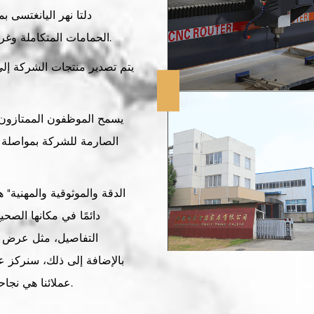
دلتا نهر اليانغتسى 
الحمامات المتكاملة وغرف الاستحمام البسيطة وأحواض الاستحمام السفلية.
يتم تصدير منتجات الشركة إلى
يسمح الموظفون الممتازون و
الصارمة للشركة بمواصلة ا
دائمًا في مكانها الصح
التفاصيل، مثل عرض ال
بالإضافة إلى ذلك، سنركز عل
عملائنا هي نجاحنا. نحن لا نقدم فقط منتجات ممتازة، وخدمة أفضل.