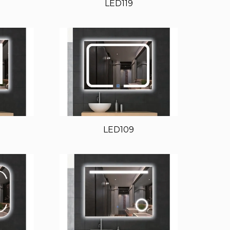
LED119
LED109