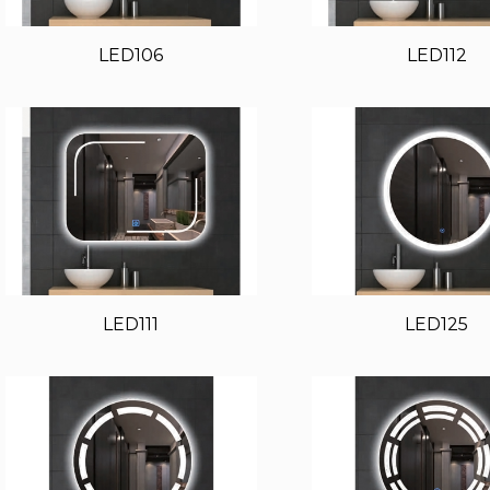
LED106
LED112
LED111
LED125