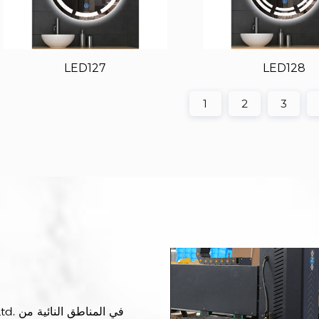
LED127
LED128
1
2
3