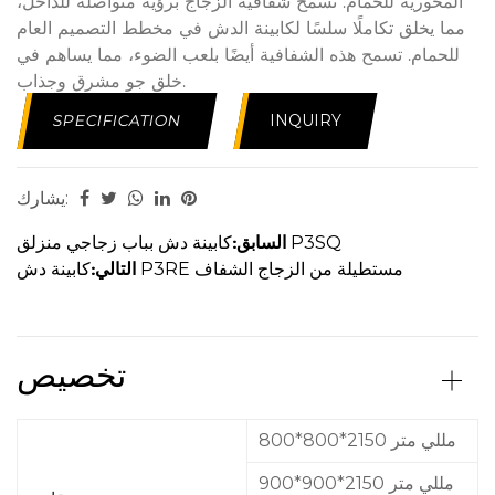
المحورية للحمام. تسمح شفافية الزجاج برؤية متواصلة للداخل،
مما يخلق تكاملًا سلسًا لكابينة الدش في مخطط التصميم العام
للحمام. تسمح هذه الشفافية أيضًا بلعب الضوء، مما يساهم في
خلق جو مشرق وجذاب.
تحتل الوظيفة مركز الصدارة في تصميم مقصورة الدش هذه. إن
SPECIFICATION
INQUIRY
انحناء المقصورة ليس جذابًا من الناحية البصرية فحسب، بل
يساهم أيضًا في تجربة استحمام غامرة أكثر. غالبًا ما تكون
المقصورة مجهزة بتركيبات حديثة، بما في ذلك رأس دش عالي
يشارك:
الجودة وأدوات تحكم سهلة الاستخدام، مما يضمن تجربة استحمام
مرضية وممتعة. تضمن الهندسة الدقيقة لآلية الباب المنحني
السابق:
كابينة دش بباب زجاجي منزلق P3SQ
التشغيل السلس، مما يخلق ختمًا مانعًا للماء يمنع التسربات
التالي:
كابينة دش P3RE مستطيلة من الزجاج الشفاف
ويحافظ على بيئة استحمام جافة وآمنة.
أصبحت الصيانة سهلة مع كابينة الدش المنحنية المصنوعة من
الألومنيوم الفضي في الحمام. الإطار المصنوع من الألومنيوم
تخصيص
مقاوم لبقع الماء وسهل المسح، بينما تم تصميم الألواح الزجاجية
المنحنية لسهولة التنظيف. يضمن هذا التصميم منخفض الصيانة
احتفاظ كابينة الدش بمظهرها المصقول بأقل جهد، مما يسمح
800*800*2150 مللي متر
للمستخدمين بالتركيز على الاستمتاع بتجربة الدش الفاخرة.
900*900*2150 مللي متر