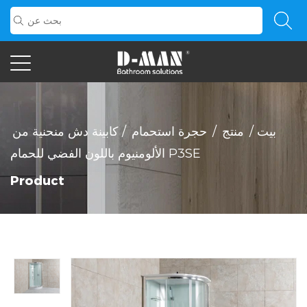
بيت
/
منتج
/
حجرة استحمام
/
كابينة دش منحنية من
الألومنيوم باللون الفضي للحمام P3SE
Product