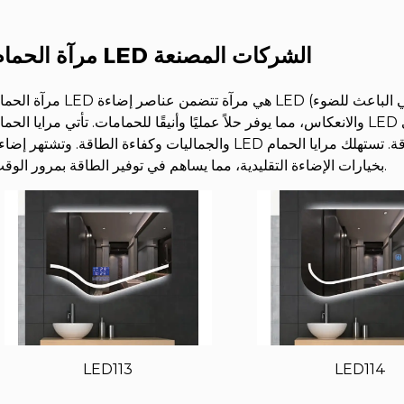
مرآة الحمام LED الشركات المصنعة
مرآة الحمام LED هي مرآة تتضمن عناصر إضاءة LED (الصمام الثنائي الباعث للضوء). تم تصميم هذه المرايا 
والانعكاس، مما يوفر حلاً عمليًا وأنيقًا للحمامات. تأتي مرايا الحمام LED بميزات مختلفة تعمل على تحسين الأداء الوظي
والجماليات وكفاءة الطاقة. وتشتهر إضاءة LED بكفاءتها في استخدام الطاقة. تستهلك مرايا الحمام LED طاقة أقل مق
بخيارات الإضاءة التقليدية، مما يساهم في توفير الطاقة بمرور الوقت.
LED113
LED114