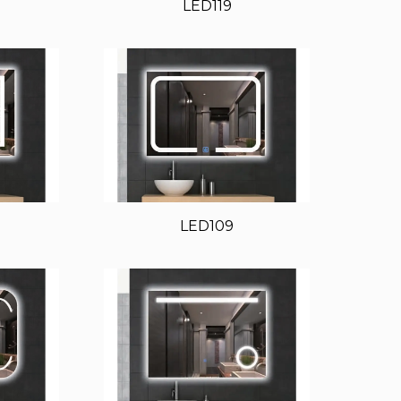
LED119
LED109