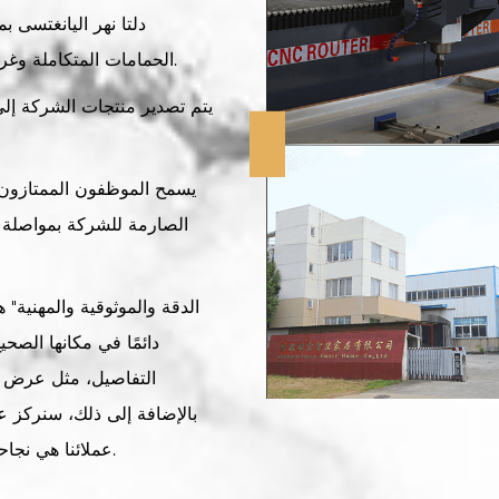
دلتا نهر اليانغتسى 
الحمامات المتكاملة وغرف الاستحمام البسيطة وأحواض الاستحمام السفلية.
يتم تصدير منتجات الشركة إلى
يسمح الموظفون الممتازون و
الصارمة للشركة بمواصلة ا
دائمًا في مكانها الصح
التفاصيل، مثل عرض ال
بالإضافة إلى ذلك، سنركز عل
عملائنا هي نجاحنا. نحن لا نقدم فقط منتجات ممتازة، وخدمة أفضل.