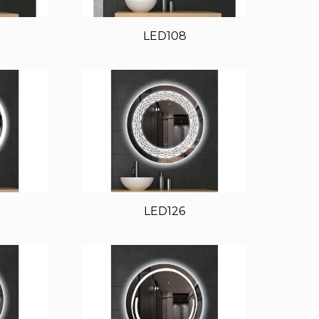
LED108
LED126