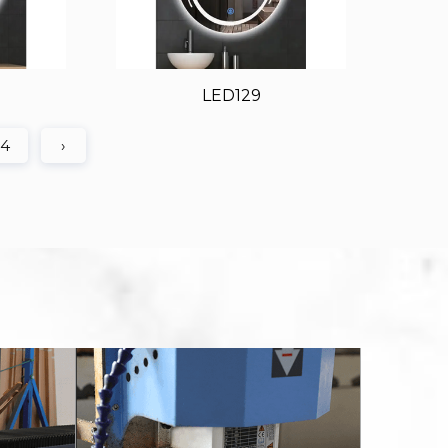
LED129
4
›