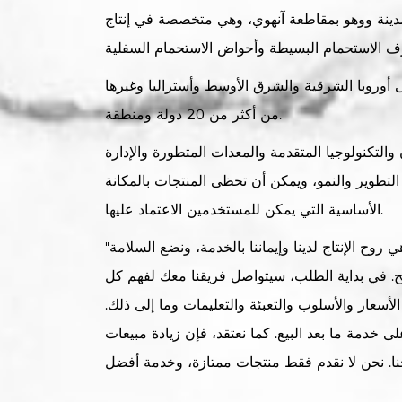
بمدينة ووهو بمقاطعة آنهوي، وهي متخصصة في إنتاج
 أوروبا الشرقية والشرق الأوسط وأستراليا وغيرها
من أكثر من 20 دولة ومنطقة.
التكنولوجيا المتقدمة والمعدات المتطورة والإدارة
لتطوير والنمو، ويمكن أن تحظى المنتجات بالمكانة
الأساسية التي يمكن للمستخدمين الاعتماد عليها.
"الدقة والموثوقية والمهنية" هي روح الإنتاج لدينا وإيماننا بالخدمة، ونضع السلامة
يح. في بداية الطلب، سيتواصل فريقنا معك لفهم كل
أسعار والأسلوب والتعبئة والتعليمات وما إلى ذلك.
ى خدمة ما بعد البيع. كما نعتقد، فإن زيادة مبيعات