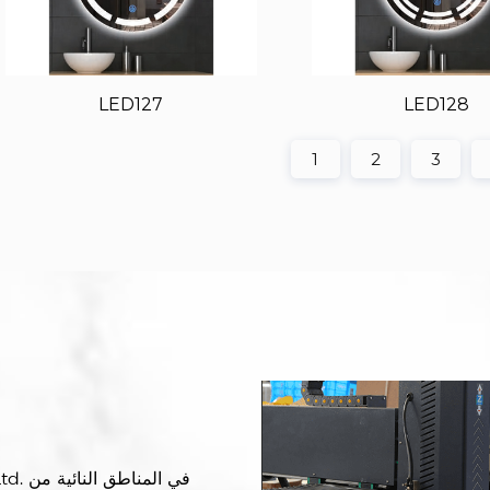
LED127
LED128
1
2
3