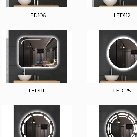
LED106
LED112
LED111
LED125