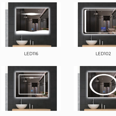
LED116
LED102