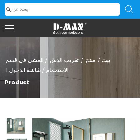
بيت
/
منتج
/
تقريب الدش
/
المشي في قسم
الاستحمام
/
شاشة الدخول 1
Product