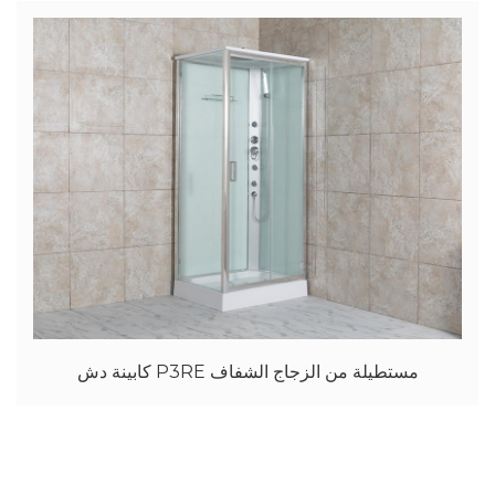
كابينة دش P3RE مستطيلة من الزجاج الشفاف