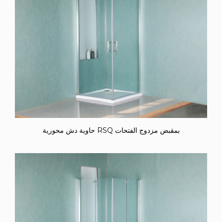
حاوية دش محورية RSQ بمقبض مزدوج الفتحات