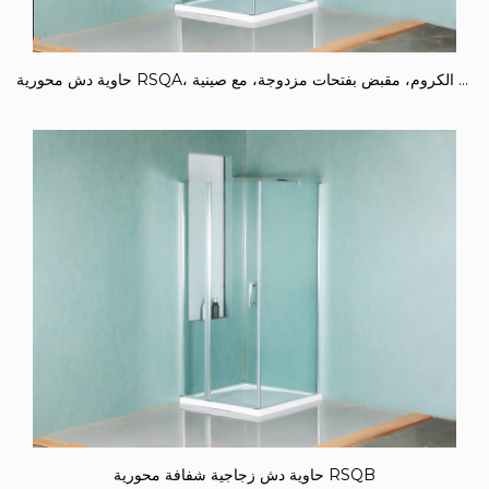
حاوية دش محورية RSQA، زجاج مقسى شفاف، هيكل من الألومنيوم الكروم، مقبض بفتحات مزدوجة، مع صينية
حاوية دش زجاجية شفافة محورية RSQB