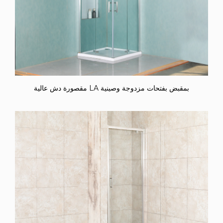
مقصورة دش عالية LA بمقبض بفتحات مزدوجة وصينية