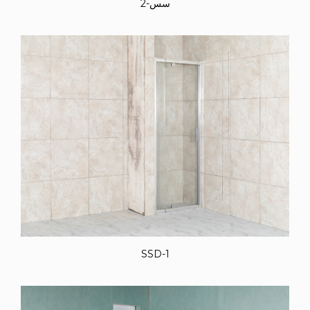
سس-2
SSD-1