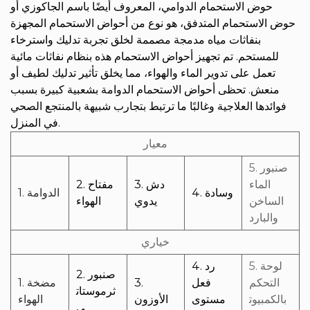
حوض الاستحمام الدوامي، المعروف أيضًا باسم الجاكوزي أو
حوض الاستحمام المتدفق، هو نوع من أحواض الاستحمام المجهزة
بنفاثات مياه مدمجة مصممة لخلق تجربة تدليك واسترخاء
للمستحم. تم تجهيز أحواض الاستحمام هذه بنظام نفاثات مائية
تعمل على تدوير الماء والهواء، مما يخلق تأثير تدليك لطيف أو
منعش. تحظى أحواض الاستحمام الدوامة بشعبية كبيرة بسبب
فوائدها العلاجية وغالبًا ما ترتبط بتجارب شبيهة بالمنتجع الصحي
في المنزل.
معيار
5. صنبور
الماء
3. دش
2. مفتاح
4. وسادة
1. الدوامة
الساخن
يدوي
الهواء
والبارد
خياري
5. لوحة
4. رد
2. صنبور
التحكم
فعل
3.
1. مضخة
ثرموستات
بالكمبيوت
مستوى
الأوزون
الهواء
ي