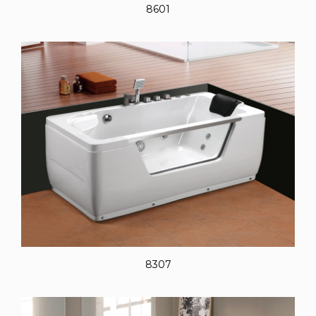
8601
8307