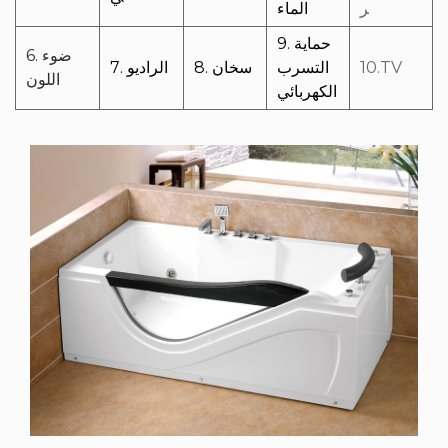
ر
الماء
9. حماية
6. ضوء
10.TV
التسرب
8. سخان
7. الراديو
اللون
الكهربائي