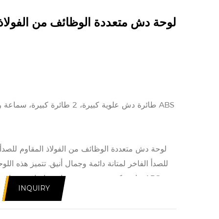
1 طائرة دش علوية كبيرة، 2 طائرة كبيرة، سماعة رأس للاستحمام من الكروم ABS
لوحة دش متعددة الوظائف من الفولاذ المقاوم للصدأ،
للصدأ الفاخر لمتانة دائمة وجمال أنيق. تتميز هذه الل
علوية كبيرة، مصحوبة بنفاثتين إضافيتين واسع
INQUIRY
لتوفير خيارات استحمام متعددة الاستخدامات. استمتع 
لدينا، مما يضيف لمسة من الفخامة إلى روتينك اليوم