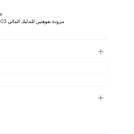
مقوى بطول 1.5 متر، مما يضمن الموثوقية والمرونة في الاستخدام.
le
لوحة دش فضية EC-1003 مزودة بفوهتين للتدليك المائي