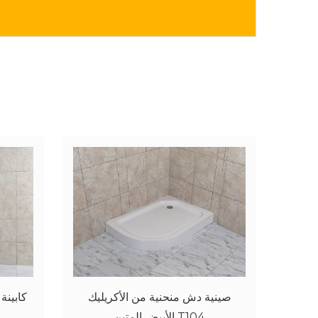
نية دش على شكل قطاع
صينية دش T502 من مادة الأكريليك
صينية
للحمام