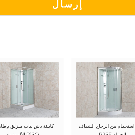
 دش منحنية من الأكريليك
كابينة استحمام من الزجاج ال
الأبيض المتين T104
P2SE للحمام