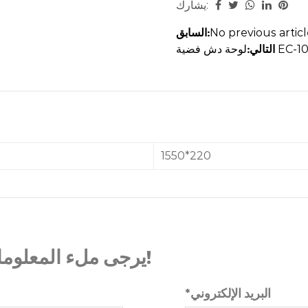
يشارك:
السابق:
No previous artic
التالي:
1550*220
يرجى ملء المعلومات بعناية، وسوف يساعدنا جميعا!
*البريد الإلكتروني