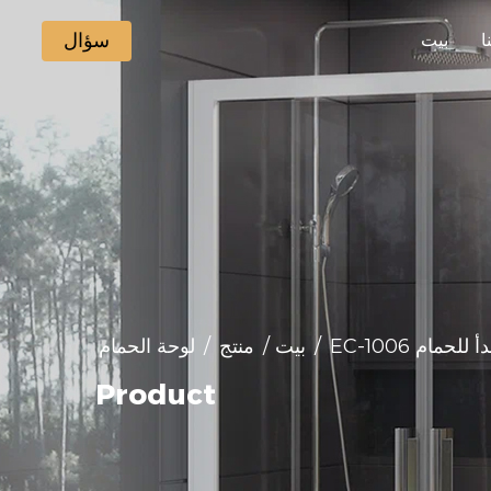
سؤال
ا
بيت
دأ للحمام
/
بيت
/
منتج
/
لوحة الحمام
Product