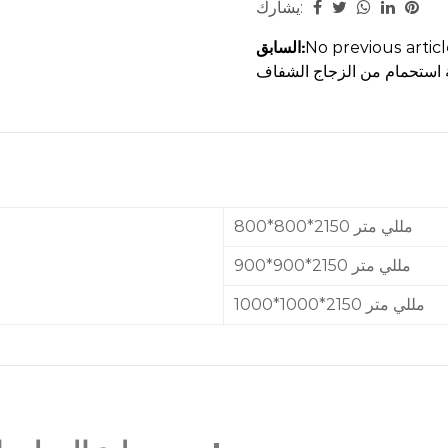
يشارك:
 ذات الإطار المصنوع من مادة
السابق:
No previous artic
إطار المصنوع من الألومنيوم،
ن أنماط الحمامات، بدءًا من
الخالدة. تجعل هذه القدرة على
تطلعون إلى إنشاء مساحة حمام
عصرية ودائمة.
800*800*2150 مللي متر
900*900*2150 مللي متر
1000*1000*2150 مللي متر