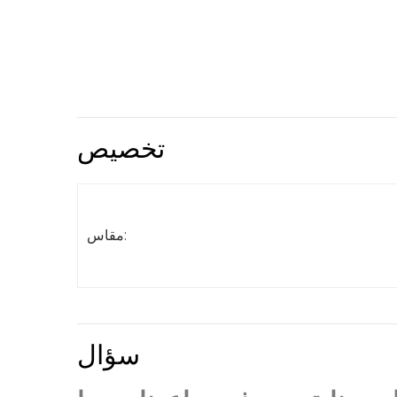
تخصيص
مقاس:
سؤال