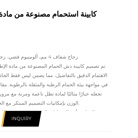
كابينة استحمام مصنوعة من مادة 
زجاج شفاف 4 مم، ألومنيوم فضي، زجاج خلفي مطلي باللون الأبيض
تم تصميم كابينة دش الحمام المصنوعة من مادة الإطا
الاهتمام الدقيق بالتفاصيل، مما يضمن ليس فقط الجاذبي
في مواجهة بيئة الحمام الرطبة والمثقلة بالرطوبة. مقاو
تجعله خيارًا مثاليًا لمادة تظل ناعمة ومرنة مع مرو
الوزن بإمكانيات التصميم المبتكر مع الحفاظ على أساس هيكلي قوي.
تعد الوظيفة أحد الاعتبارات الرئيسية في تصميم كا
INQUIRY
مادة الألومنيوم. غالبًا ما يتكامل إطار الألومنيوم، بمظه
الأخرى للمقصورة، مما يخلق جمالية متماسكة ومعاصرة.