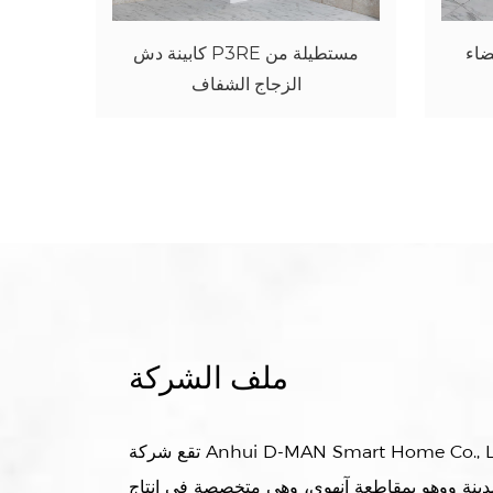
صينية دش أكريليك بيضاء T101
للحمام
ملف الشركة
تقع شركة Anhui D-MAN Smart Home Co., Ltd. في المناطق النائية من
بمدينة ووهو بمقاطعة آنهوي، وهي متخصصة في إنتاج