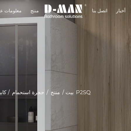
أخبار
اتصل بنا
منتج
معلومات عن
كابينة استحمام مصنوعة من مادة إطار من الألومنيوم P2SQ
بيت
/
منتج
/
حجرة استحمام
/