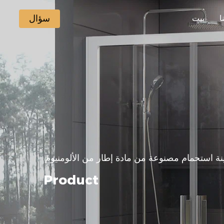
سؤال
ا
بيت
Product