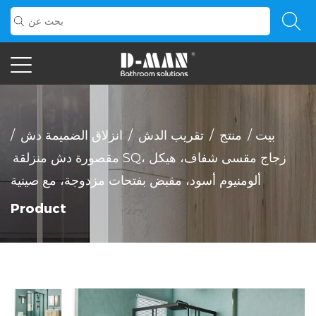
بيت
/
منتج
/
تقريب الدش
/
انزلاق الضميمة دش
/
مقصورة دش منزلقة SQ، زجاج مقسى شفاف، هيكل
ألومنيوم أسود، مقبض بفتحات مزدوجة، مع صينية
Product